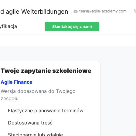
team@agile-academy.com
yfikacja
Skontaktuj się z nami
Twoje zapytanie szkoleniowe
Agile Finance
Wersja dopasowana do Twojego
zespołu
Elastyczne planowanie terminów
Dostosowana treść
Stacjonarnie lub zdalnie