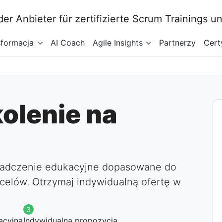
sformacja
AI Coach
Agile Insights
Partnerzy
Cert
kolenie na
iadczenie edukacyjne dopasowane do
celów. Otrzymaj indywidualną ofertę w
3
acyjna
Indywidualna propozycja