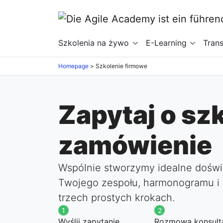
Szkolenia na żywo
E-Learning
Tran
Homepage
>
Szkolenie firmowe
Zapytaj o sz
zamówienie
Wspólnie stworzymy idealne dośw
Twojego zespołu, harmonogramu i 
trzech prostych krokach.
1
2
Wyślij zapytanie
Rozmowa konsult