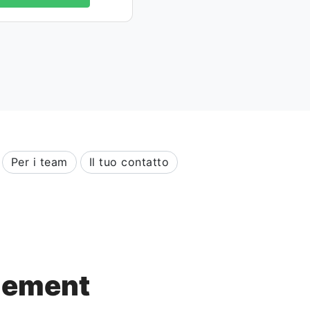
Per i team
Il tuo contatto
gement