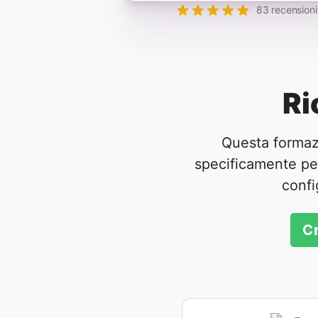
83 recensioni
Ri
Questa formaz
specificamente per
confi
Cr