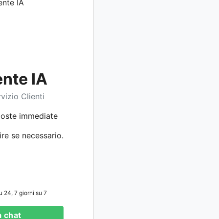
ente IA
vizio Clienti
sposte immediate
ire se necessario.
u 24, 7 giorni su 7
a chat