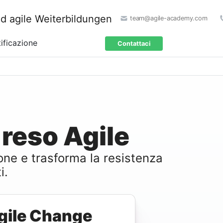
team@agile-academy.com
ificazione
Contattaci
reso Agile
one e trasforma la resistenza
i.
gile Change