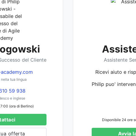
Rogowski
Assist
Successo del Cliente
Assistente Ser
-academy.com
Ricevi aiuto e ri
nella tua lingua
Philip puo' interven
610 59 938
desco e inglese
7:00 (ora di Berlino)
attaci
Disponibile 24 ore s
tua offerta
Avvia l