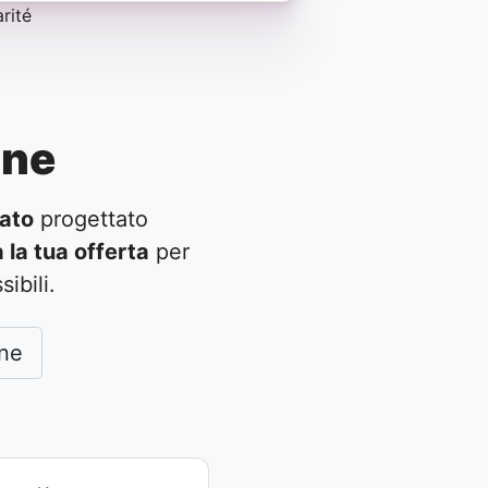
one
ato
progettato
 la tua offerta
per
ibili.
one