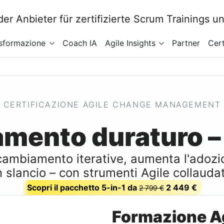
sformazione
Coach IA
Agile Insights
Partner
Cert
CERTIFICAZIONE AGILE CHANGE MANAGEMENT
mento duraturo – 
cambiamento iterative, aumenta l'adozi
n slancio – con strumenti Agile collaudat
Scopri il pacchetto 5-in-1 da
2 449 €
2 799 €
Formazione A