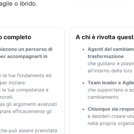
gile o ibrido.
to completo
A chi è rivolta que
tuiscono un percorso di
Agenti del cambiame
er accompagnarti in
trasformazione
che guidano e plasm
all'interno della lor
i le tue fondamenta ed
per iniziare.
Team leader e Agil
 le tue competenze e
che supportano e ac
ncreti.
cambiamento.
a gli argomenti avanzati
Chiunque sia respo
nare efficacemente gli
e desideri creare un
nella propria organi
 che può essere prenotata