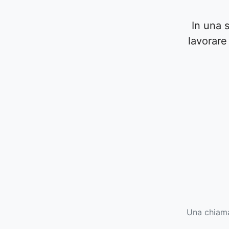
In una 
lavorare
Una chiama