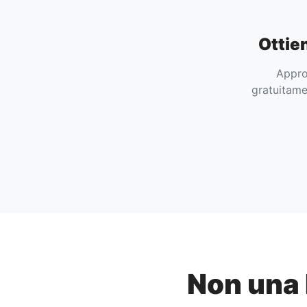
Ottien
Approf
gratuitame
Non una 