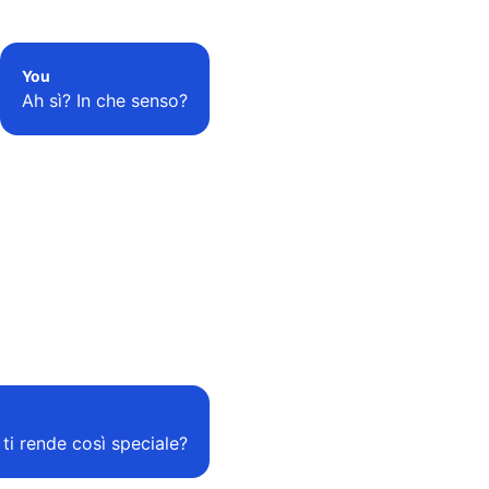
You
Ah sì? In che senso?
 ti rende così speciale?