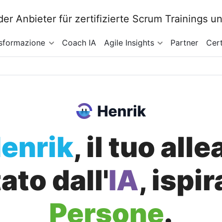
sformazione
Coach IA
Agile Insights
Partner
Cert
enrik
, il tuo all
to dall'
IA
, ispi
Persone
.