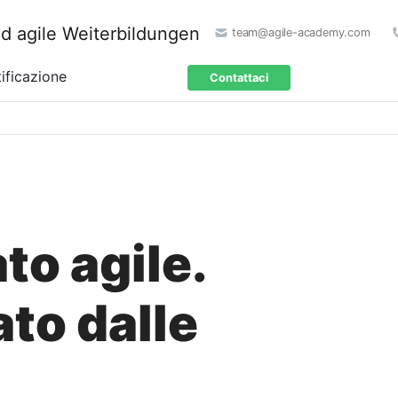
team@agile-academy.com
ificazione
Contattaci
eato agile.
rato dalle