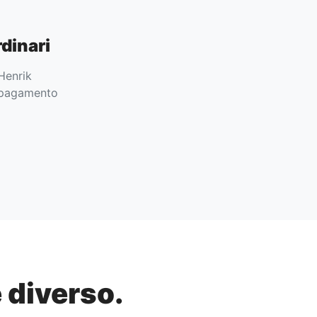
rdinari
 Henrik
a pagamento
 diverso.