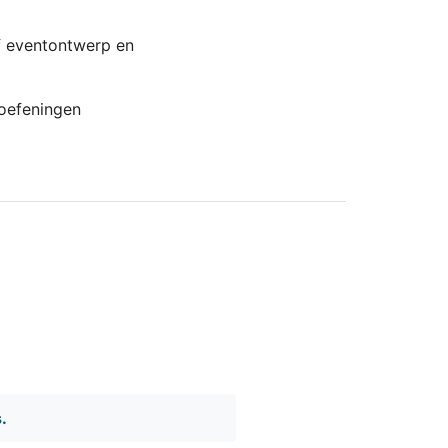
f eventontwerp en
 oefeningen
.