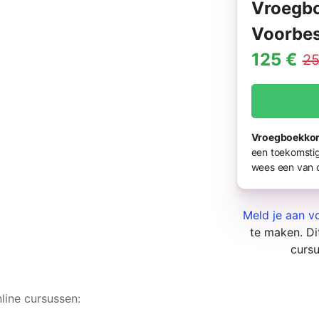
Vroegbo
Voorbes
125 €
25
Vroegboekkort
een toekomstig
wees een van d
Meld je aan vo
te maken. Dit
cursu
line cursussen: