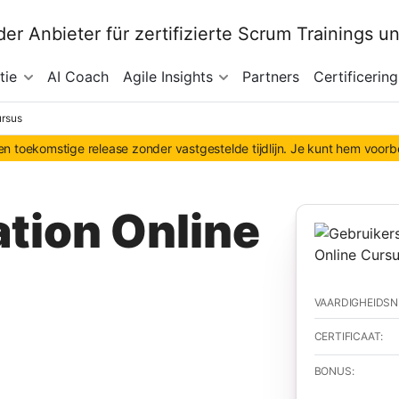
tie
AI Coach
Agile Insights
Partners
Certificering
ursus
n toekomstige release zonder vastgestelde tijdlijn. Je kunt hem voor
tation Online
VAARDIGHEIDSN
CERTIFICAAT:
BONUS: