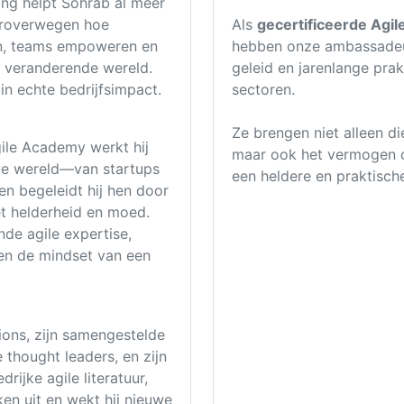
ing helpt Sohrab al meer
heroverwegen hoe
Als
gecertificeerde Agil
n, teams empoweren en
hebben onze ambassadeu
l veranderende wereld.
geleid en jarenlange prak
 in echte bedrijfsimpact.
sectoren.
Ze brengen niet alleen d
ile Academy werkt hij
maar ook het vermogen
ele wereld—van startups
een heldere en praktische
n begeleidt hij hen door
t helderheid en moed.
de agile expertise,
en de mindset van een
ions, zijn samengestelde
thought leaders, en zijn
rijke agile literatuur,
en uit en wekt hij nieuwe