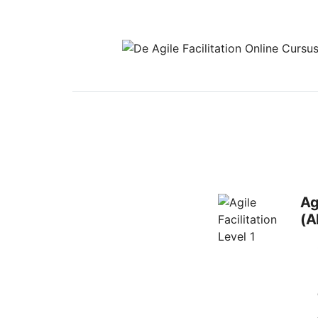
Ag
(A