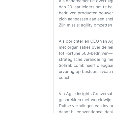
Als ondernemer uit overtuig
dan 20 jaar leiders om te 
bedrijven producten bouwe
zich aanpassen aan een sne
Zijn missie: agility omzetten
Als oprichter en CEO van Ag
met organisaties over de h
tot Fortune 500-bedrijven—e
strategische verandering me
Sohrab combineert diepgaan
ervaring op bestuursniveau 
coach.
Via Agile Insights Conversat
gesprekken met wereldwijde 
Duitse vertalingen van invloed
daagt hij conventioneel denk