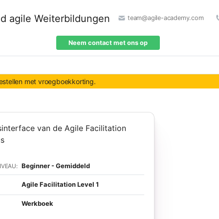
team@agile-academy.com
Neem contact met ons op
bestellen met vroegboekkorting.
Beginner - Gemiddeld
IVEAU:
Agile Facilitation Level 1
Werkboek