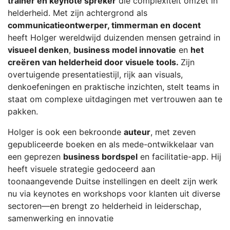
trainer en keynote spreker
die complexiteit omzet in
helderheid. Met zijn achtergrond als
communicatieontwerper, timmerman en docent
heeft Holger wereldwijd duizenden mensen getraind in
visueel denken
,
business model innovatie
en
het
creëren van helderheid door visuele tools.
Zijn
overtuigende presentatiestijl, rijk aan visuals,
denkoefeningen en praktische inzichten, stelt teams in
staat om complexe uitdagingen met vertrouwen aan te
pakken.
Holger is ook een bekroonde
auteur
, met zeven
gepubliceerde boeken en als mede-ontwikkelaar van
een geprezen
business bordspel
en facilitatie-app. Hij
heeft visuele strategie gedoceerd aan
toonaangevende Duitse instellingen en deelt zijn werk
nu via keynotes en workshops voor klanten uit diverse
sectoren—en brengt zo helderheid in leiderschap,
samenwerking en innovatie