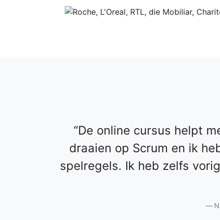
De online cursus helpt me
draaien op Scrum en ik he
spelregels. Ik heb zelfs vo
N