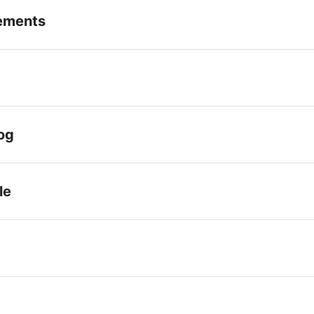
ements
og
le