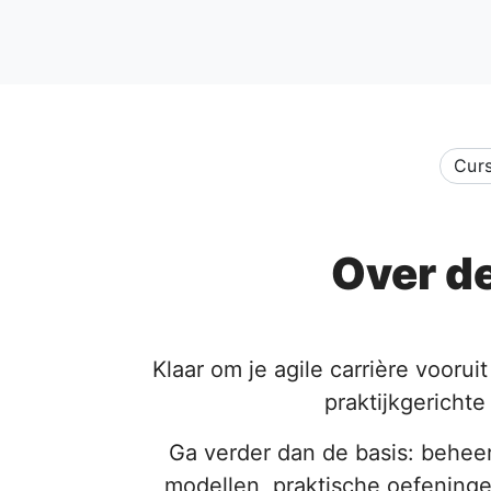
Cur
Over d
Klaar om je agile carrière vooru
praktijkgericht
Ga verder dan de basis: behee
modellen, praktische oefeninge