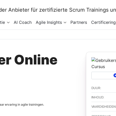
tie
AI Coach
Agile Insights
Partners
Certificering
r Online
DUUR:
INHOUD:
 ervaring in agile trainingen.
VAARDIGHEIDSN