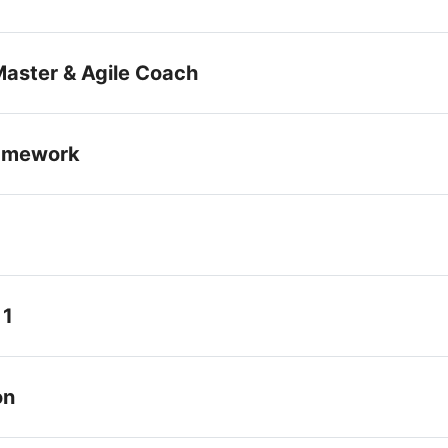
Master & Agile Coach
amework
 1
on