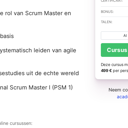
CERTIFICAAT:
BONUS:
de rol van Scrum Master en
TALEN:
basis
Al
Cursus
ystematisch leiden van agile
Deze cursus m
499 €
per pers
estudies uit de echte wereld
onal Scrum Master I (PSM 1)
Neem con
acad
line cursussen: