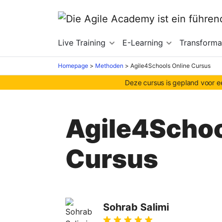
Live Training
E-Learning
Transforma
Homepage
>
Methoden
>
Agile4Schools Online Cursus
Deze cursus is gepland voor ee
Agile4Schoo
Cursus
Sohrab Salimi