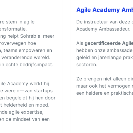
Agile Academy Am
re stem in agile
De instructeur van deze o
ansformatie.
Academy Ambassadeur.
ing helpt Sohrab al meer
heroverwegen hoe
Als
gecertificeerde Agil
n, teams empoweren en
hebben onze ambassadeu
l veranderende wereld.
geleid en jarenlange prak
 in echte bedrijfsimpact.
sectoren.
Ze brengen niet alleen d
ile Academy werkt hij
maar ook het vermogen
ele wereld—van startups
een heldere en praktische
n begeleidt hij hen door
t helderheid en moed.
de agile expertise,
en de mindset van een