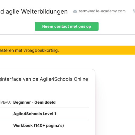
team@agile-academy.com
Neem contact met ons op
bestellen met vroegboekkorting.
Beginner - Gemiddeld
IVEAU:
Agile4Schools Level 1
Werkboek (140+ pagina's)