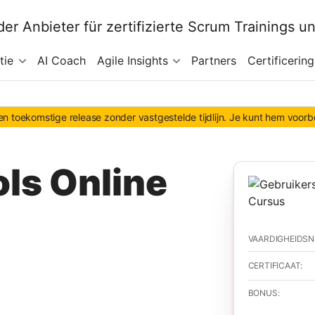
tie
AI Coach
Agile Insights
Partners
Certificering
n toekomstige release zonder vastgestelde tijdlijn. Je kunt hem voor
ls Online
VAARDIGHEIDSN
CERTIFICAAT:
BONUS: