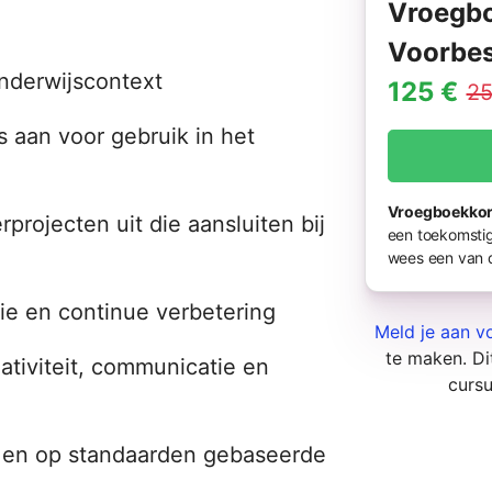
Vroegbo
Voorbes
onderwijscontext
125 €
25
s aan voor gebruik in het
Vroegboekkort
rprojecten uit die aansluiten bij
een toekomstig
wees een van d
tie en continue verbetering
Meld je aan vo
te maken. Dit
ativiteit, communicatie en
cursu
ng en op standaarden gebaseerde