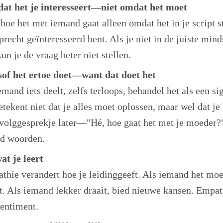
at het je interesseert—niet omdat het moet
 hoe het met iemand gaat alleen omdat het in je script s
recht geïnteresseerd bent. Als je niet in de juiste mind
kun je de vraag beter niet stellen.
sof het ertoe doet—want dat doet het
mand iets deelt, zelfs terloops, behandel het als een s
etekent niet dat je alles moet oplossen, maar wel dat je
volggesprekje later—"Hé, hoe gaat het met je moeder
nd woorden.
t je leert
thie verandert hoe je leidinggeeft. Als iemand het moei
eit. Als iemand lekker draait, bied nieuwe kansen. Empat
sentiment.