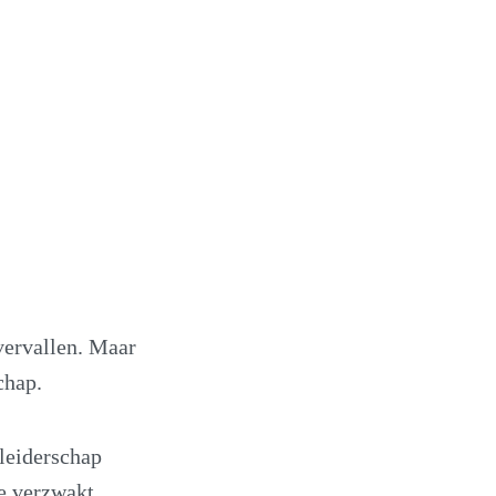
vervallen. Maar
chap.
 leiderschap
ie verzwakt