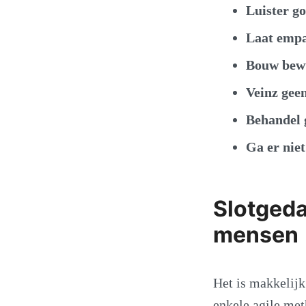
Luister g
Laat empat
Bouw bewu
Veinz geen
Behandel g
Ga er nie
Slotgedac
mensen
Het is makkelijk
enkele agile met