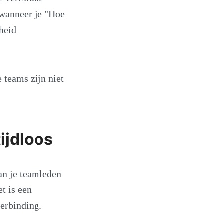
 wanneer je "Hoe
heid
 teams zijn niet
ijdloos
an je teamleden
t is een
verbinding.