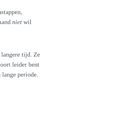
nstappen,
emand
niet
wil
langere tijd. Ze
oort leider bent
n lange periode.