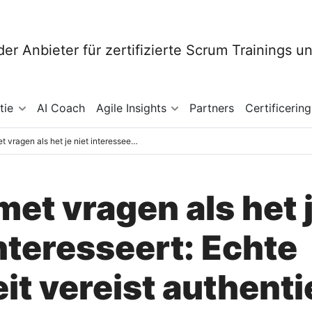
tie
AI Coach
Agile Insights
Partners
Certificering
Stop met vragen als het je niet interesseert: Echte agiliteit vereist authentieke relaties
met vragen als het 
interesseert: Echte
teit vereist authent