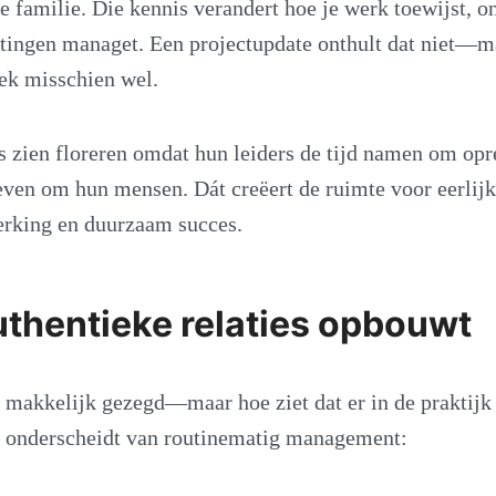
de familie. Die kennis verandert hoe je werk toewijst, 
htingen managet. Een projectupdate onthult dat niet—m
ek misschien wel.
zien floreren omdat hun leiders de tijd namen om opre
geven om hun mensen. Dát creëert de ruimte voor eerlijk
rking en duurzaam succes.
uthentieke relaties opbouwt
s makkelijk gezegd—maar hoe ziet dat er in de praktijk 
g onderscheidt van routinematig management: