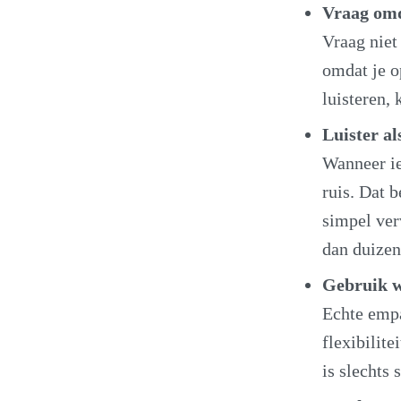
Vraag omd
Vraag niet
omdat je op
luisteren, 
Luister al
Wanneer ie
ruis. Dat b
simpel ver
dan duize
Gebruik wa
Echte empa
flexibilit
is slechts 