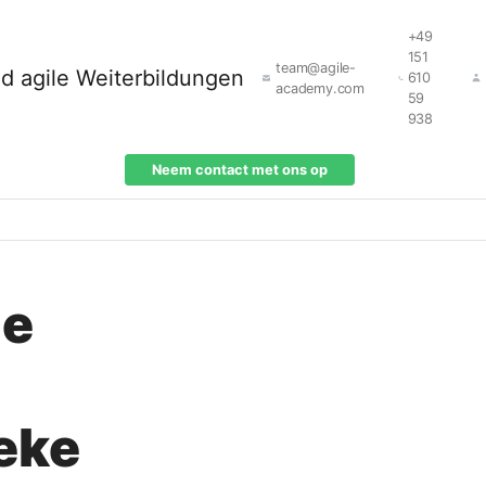
+49
151
team@agile-
610
academy.com
59
938
Neem contact met ons op
je
ieke