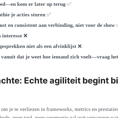
oed—en kom er later op terug
✅
hie je acties sturen
✅
st en consistent aan verbinding, niet voor de show
 interesse
❌
esprekken niet als een afvinklijst
❌
t vanuit dat je weet hoe iemand zich voelt—vraag he
hte: Echte agiliteit begint b
 om je te verliezen in frameworks, metrics en prestati
hode, geen tool, geen ceremonie zal ooit vervangen wa