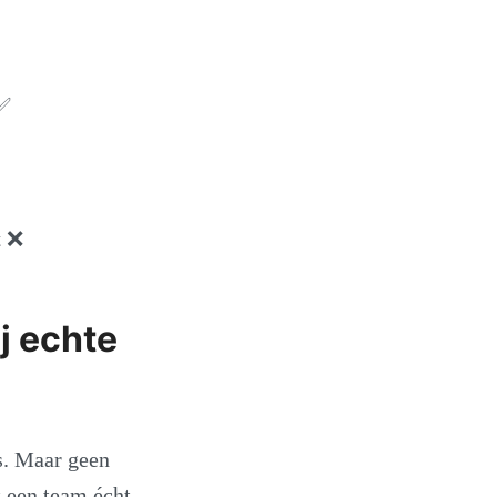
✅
t
❌
ij echte
es. Maar geen
t een team écht