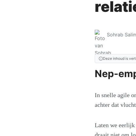
relati
Sohrab Salim
Deze inhoud is vert
Nep-empa
In snelle agile 
achter dat vlucht
Laten we eerlijk
draait niet om l