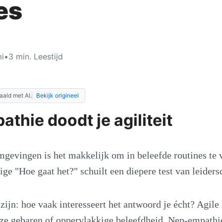
es
i
•
3
min. Leestijd
aald met AI.
Bekijk origineel
thie doodt je agiliteit
omgevingen is het makkelijk om in beleefde routines te 
ige "Hoe gaat het?" schuilt een diepere test van leiders
 zijn: hoe vaak interesseert het antwoord je écht? Agile
oze gebaren of oppervlakkige beleefdheid. Nep-empath