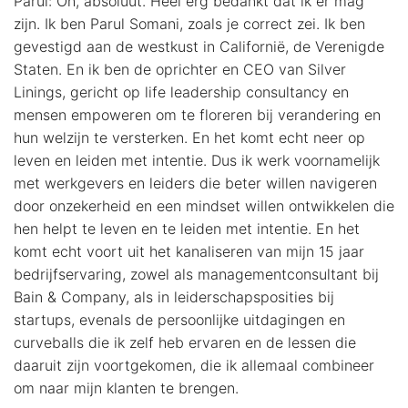
Parul: Oh, absoluut. Heel erg bedankt dat ik er mag
zijn. Ik ben Parul Somani, zoals je correct zei. Ik ben
gevestigd aan de westkust in Californië, de Verenigde
Staten. En ik ben de oprichter en CEO van Silver
Linings, gericht op life leadership consultancy en
mensen empoweren om te floreren bij verandering en
hun welzijn te versterken. En het komt echt neer op
leven en leiden met intentie. Dus ik werk voornamelijk
met werkgevers en leiders die beter willen navigeren
door onzekerheid en een mindset willen ontwikkelen die
hen helpt te leven en te leiden met intentie. En het
komt echt voort uit het kanaliseren van mijn 15 jaar
bedrijfservaring, zowel als managementconsultant bij
Bain & Company, als in leiderschapsposities bij
startups, evenals de persoonlijke uitdagingen en
curveballs die ik zelf heb ervaren en de lessen die
daaruit zijn voortgekomen, die ik allemaal combineer
om naar mijn klanten te brengen.