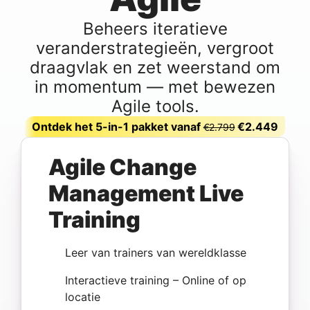
Beheers iteratieve
veranderstrategieën, vergroot
draagvlak en zet weerstand om
in momentum — met bewezen
Agile tools.
Ontdek het 5-in-1 pakket vanaf
€2.449
€2.799
Agile Change
Management Live
Training
Leer van trainers van wereldklasse
Interactieve training – Online of op
locatie