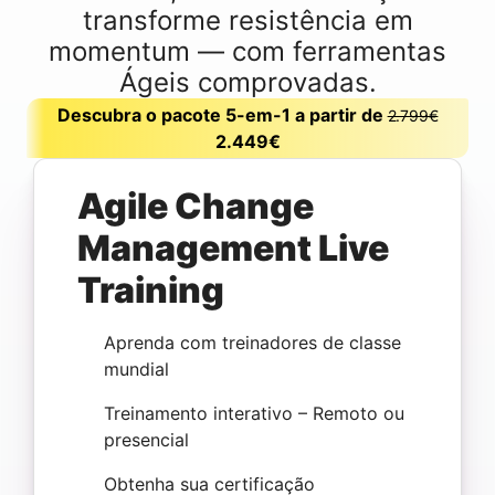
transforme resistência em
momentum — com ferramentas
Ágeis comprovadas.
Descubra o pacote 5-em-1 a partir de
2.799€
2.449€
Agile Change
Management Live
Training
Aprenda com treinadores de classe
mundial
Treinamento interativo – Remoto ou
presencial
Obtenha sua certificação