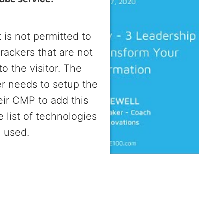
 is not permitted to
trackers that are not
to the visitor. The
r needs to setup the
heir CMP to add this
e list of technologies
used.
entrics Consent Management
Platform