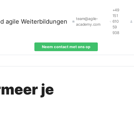
+49
151
team@agile-
610
academy.com
59
938
Neem contact met ons op
rmeer je