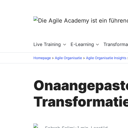
Live Training
E-Learning
Transforma
Homepage
Agile Organisatie
Agile Organisatie Insights
Onaangepaste 
Transformati
Sohrab Salimi
•
1
min. Leestijd