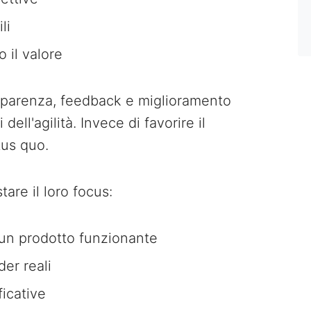
li
 il valore
sparenza, feedback e miglioramento
ell'agilità. Invece di favorire il
us quo.
are il loro focus:
n prodotto funzionante
er reali
ficative