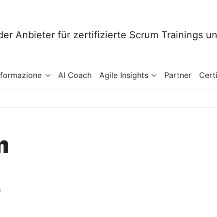
sformazione
AI Coach
Agile Insights
Partner
Cert
m
a