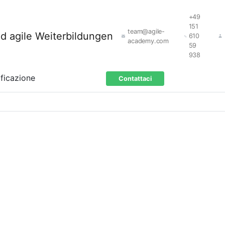
+49
151
team@agile-
610
academy.com
59
938
ificazione
Contattaci