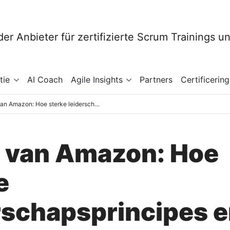
tie
AI Coach
Agile Insights
Partners
Certificering
Leren van Amazon: Hoe sterke leiderschapsprincipes en bereidheid tot handelen leiden tot succes
 van Amazon: Hoe
e
rschapsprincipes 