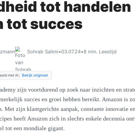
dheid tot handelen
n tot succes
tzmann
Sohrab Salimi
•
03.07.24
•
8
min. Leestijd
aald met AI.
Bekijk origineel
ademy zijn voortdurend op zoek naar inzichten en stra
merkelijk succes en groei hebben bereikt. Amazon is zo
n. Met zijn klantgerichte aanpak, constante innovatie en
cipes heeft Amazon zich in slechts enkele decennia on
l tot een mondiale gigant.