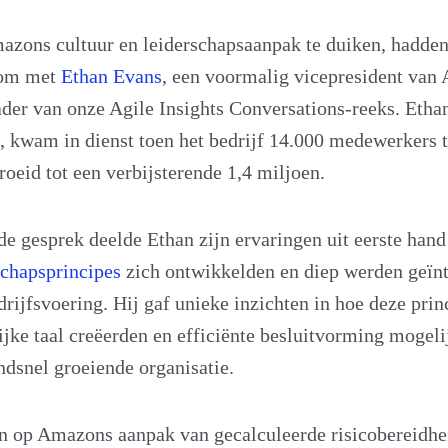
azons cultuur en leiderschapsaanpak te duiken, hadde
 om met
Ethan Evans
, een voormalig vicepresident van
ader van onze Agile Insights Conversations-reeks. Ethan
 kwam in dienst toen het bedrijf 14.000 medewerkers t
roeid tot een verbijsterende 1,4 miljoen.
nde gesprek deelde Ethan zijn ervaringen uit eerste hand
chapsprincipes
zich ontwikkelden en diep werden geïnt
drijfsvoering. Hij gaf unieke inzichten in hoe deze prin
ke taal creëerden en efficiënte besluitvorming mogeli
endsnel groeiende organisatie.
in op Amazons aanpak van gecalculeerde risicobereidhe