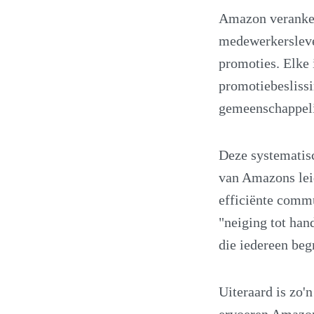
Amazon verankerd
medewerkersleven
promoties. Elke 
promotiebesliss
gemeenschappeli
Deze systematisc
van Amazons leid
efficiënte comm
"neiging tot han
die iedereen beg
Uiteraard is zo'
ervoeren Amazons