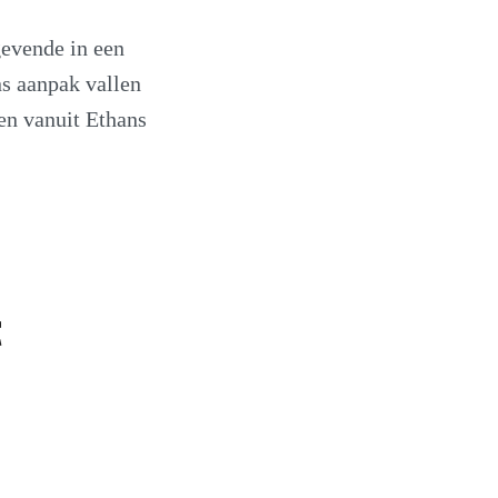
gevende in een
ns aanpak vallen
ten vanuit Ethans
t