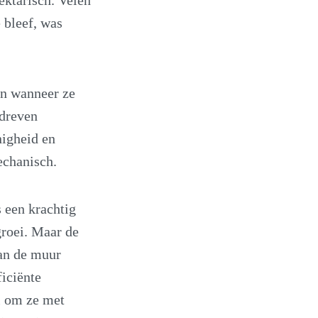
 bleef, was
en wanneer ze
rdreven
nigheid en
echanisch.
s een krachtig
groei. Maar de
aan de muur
iciënte
l om ze met