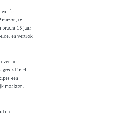
n we de
 Amazon, te
 bracht 15 jaar
elde, en vertrok
 over hoe
egreerd in elk
cipes een
jk maakten,
id en