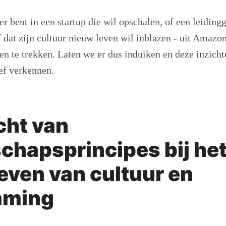
er bent in een startup die wil opschalen, of een leiding
f dat zijn cultuur nieuw leven wil inblazen - uit Amazo
en te trekken. Laten we er dus induiken en deze inzich
ef verkennen.
cht van
schapsprincipes bij he
ven van cultuur en
mming