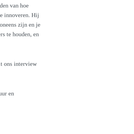
lden van hoe
te innoveren. Hij
neens zijn en je
rs te houden, en
t ons interview
uur en