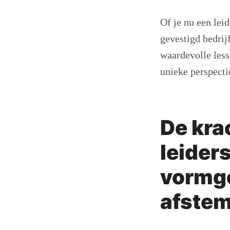
Of je nu een leid
gevestigd bedrij
waardevolle less
unieke perspecti
De kra
leider
vormge
afste