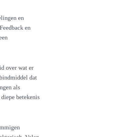
elingen en
. Feedback en
een
id over wat er
 bindmiddel dat
ngen als
 diepe betekenis
Sommigen
ektarisch. Velen