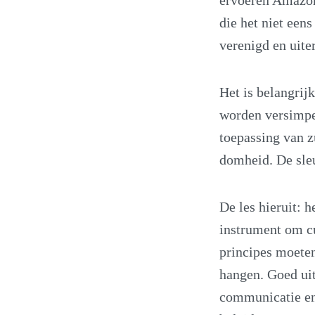
die het niet eens
verenigd en uiter
Het is belangrij
worden versimpel
toepassing van z
domheid. De sleu
De les hieruit: h
instrument om cu
principes moeten
hangen. Goed uit
communicatie en