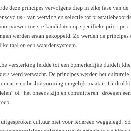
e deze principes vervolgens diep in elke fase van de
scyclus - van werving en selectie tot prestatiebeoord
interviewer toetste kandidaten op specifieke principes
ingen werden eraan gekoppeld. Zo werden de principes 
jke taal en een waardensysteem.
he versterking leidde tot een opmerkelijke duidelijkhe
ers werd verwacht. De principes werden het culturele
unicatie en besluitvorming mogelijk maakte. Uitdrukki
delen" of "het oneens zijn en committeren" droegen een
reep.
n uitgesproken cultuur niet voor iedereen weggelegd. 
 compromisloze naleving van de principes als bijna s