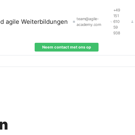
+49
151
team@agile-
610
academy.com
59
938
Neem contact met ons op
en