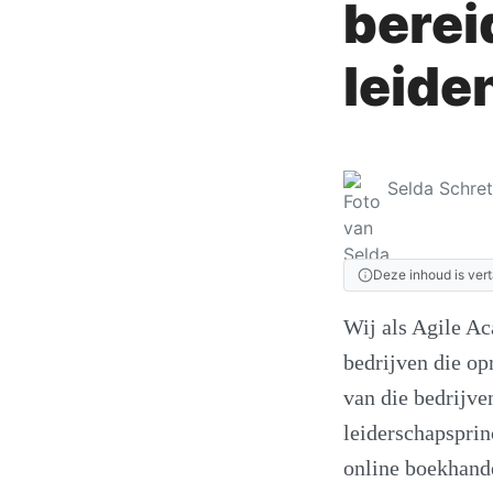
berei
leide
Selda Schre
Deze inhoud is vert
Wij als Agile Ac
bedrijven die op
van die bedrijve
leiderschapsprin
online boekhande