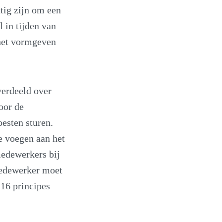
tig zijn om een
 in tijden van
 het vormgeven
verdeeld over
oor de
esten sturen.
te voegen aan het
edewerkers bij
medewerker moet
 16 principes