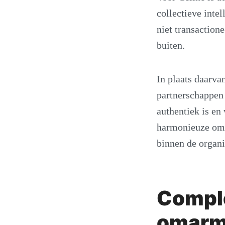
collectieve inte
niet transaction
buiten.
In plaats daarva
partnerschappen 
authentiek is en
harmonieuze omg
binnen de organi
Comple
omar