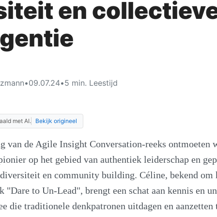
iteit en collectiev
igentie
tzmann
•
09.07.24
•
5
min. Leestijd
aald met AI.
Bekijk origineel
ng van de Agile Insight Conversation-reeks ontmoeten 
 pionier op het gebied van authentiek leiderschap en ge
diversiteit en community building. Céline, bekend om 
k "Dare to Un-Lead", brengt een schat aan kennis en u
e die traditionele denkpatronen uitdagen en aanzetten t