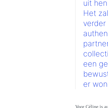
uit hen
Het za
verder
authen
partne
collect
een ge
bewust
er won
Voor Céline is a