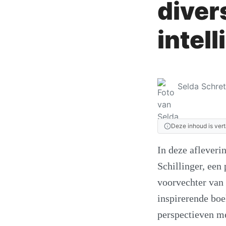
divers
intell
Selda Schre
Deze inhoud is vert
In deze afleveri
Schillinger, een
voorvechter van 
inspirerende boe
perspectieven me