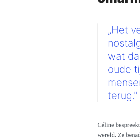
„Het v
nostalg
wat da
oude t
mensen
terug."
Céline bespreek
wereld. Ze benad