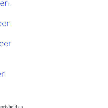
ken.
een
eer
en
horigheid en