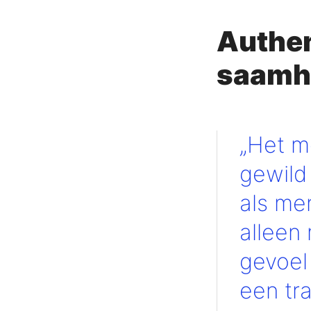
Authen
saamh
„Het m
gewild 
als me
alleen
gevoel
een tr