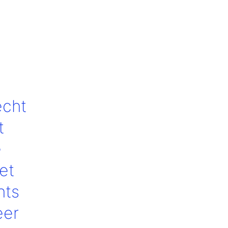
echt
t
e
et
hts
eer