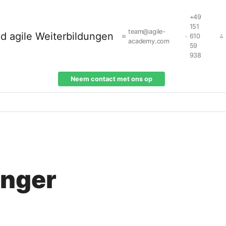
+49
151
team@agile-
610
academy.com
59
938
Neem contact met ons op
inger