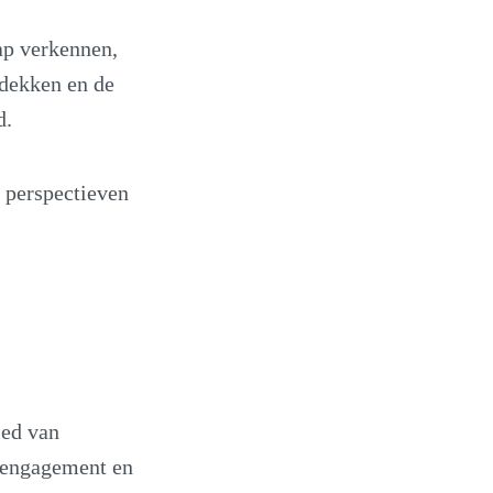
ap verkennen,
tdekken en de
d.
e perspectieven
ied van
e engagement en