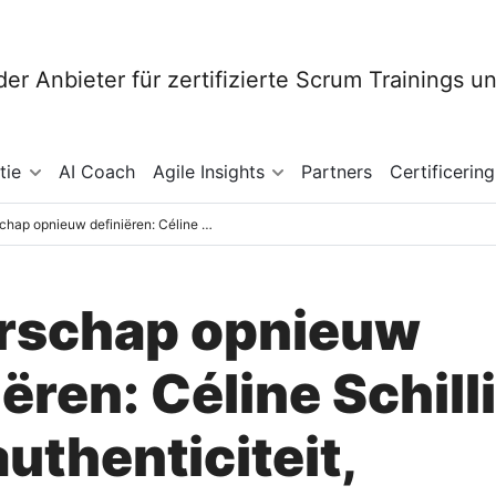
tie
AI Coach
Agile Insights
Partners
Certificering
Leiderschap opnieuw definiëren: Céline Schillinger over authenticiteit, diversiteit en collectieve intelligentie
rschap opnieuw
iëren: Céline Schill
authenticiteit,