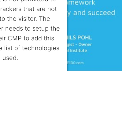
trackers that are not
to the visitor. The
r needs to setup the
heir CMP to add this
e list of technologies
used.
entrics Consent Management
Platform