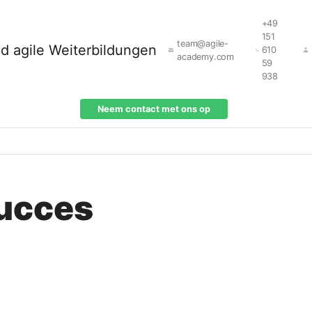
+49
151
team@agile-
610
academy.com
59
938
Neem contact met ons op
succes