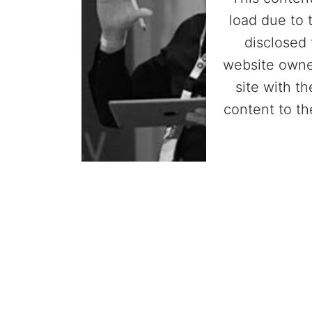
load due to 
disclosed 
website owne
site with t
content to th
Powered by
Userc