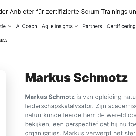
tie
AI Coach
Agile Insights
Partners
Certificering
bb53)
Markus Schmotz
Markus Schmotz
is van opleiding nat
leiderschapskatalysator. Zijn academi
natuurkunde leerde hem de wereld doo
bekijken, een perspectief dat hij nu 
organisaties. Markus verwerpt het st