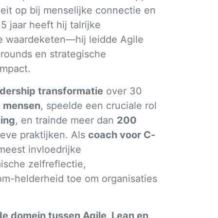
oeit op bij menselijke connectie en
 jaar heeft hij talrijke
le waardeketen—hij leidde Agile
arounds en strategische
impact.
dership transformatie
over 30
 mensen
, speelde een cruciale rol
ting
, en trainde meer dan
200
ieve praktijken. Als
coach voor C-
meest invloedrijke
sche zelfreflectie,
oom-helderheid toe om organisaties
e domein tussen Agile, Lean en