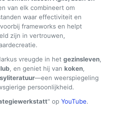
nten van elk combineert om
tanden waar effectiviteit en
 voorbij frameworks en helpt
ld zijn in vertrouwen,
ardecreatie.
 Markus vreugde in het
gezinsleven
,
club
, en geniet hij van
koken
,
syliteratuur
—een weerspiegeling
sgierige persoonlijkheid.
ategiewerkstatt
" op
YouTube
.