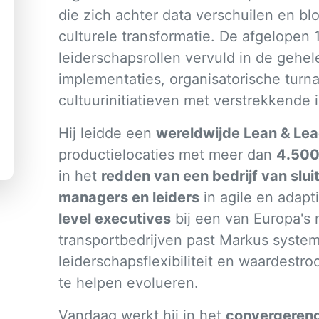
die zich achter data verschuilen en bl
culturele transformatie. De afgelopen 15
leiderschapsrollen vervuld in de gehe
implementaties, organisatorische turn
cultuurinitiatieven met verstrekkende 
Hij leidde een
wereldwijde Lean & Lea
productielocaties met meer dan
4.500
in het
redden van een bedrijf van slui
managers en leiders
in agile en adapt
level executives
bij een van Europa's 
transportbedrijven past Markus systemi
leiderschapsflexibiliteit en waardestr
te helpen evolueren.
Vandaag werkt hij in het
convergerend