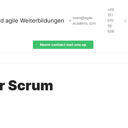
+49
151
team@agile-
610
academy.com
59
938
Neem contact met ons op
or Scrum