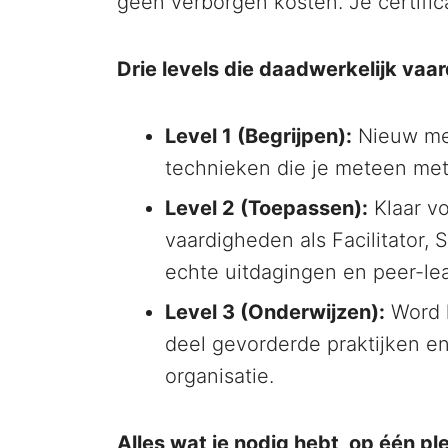
geen verborgen kosten. Je certifica
Drie levels die daadwerkelijk va
Level 1 (Begrijpen):
Nieuw met
technieken die je meteen met 
Level 2 (Toepassen):
Klaar vo
vaardigheden als Facilitator
echte uitdagingen en peer-lea
Level 3 (Onderwijzen):
Word h
deel gevorderde praktijken e
organisatie.
Alles wat je nodig hebt, op één pl