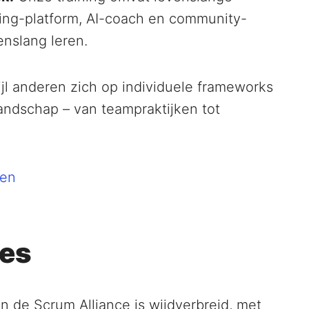
ning-platform, AI-coach en community-
enslang leren.
jl anderen zich op individuele frameworks
landschap – van teampraktijken tot
ken
ies
n de Scrum Alliance is wijdverbreid, met