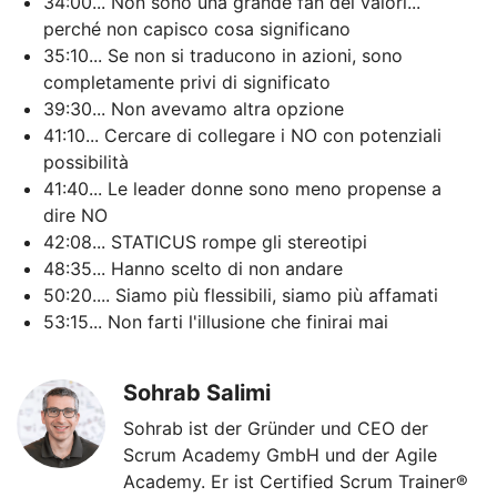
34:00... Non sono una grande fan dei valori...
perché non capisco cosa significano
35:10... Se non si traducono in azioni, sono
completamente privi di significato
39:30... Non avevamo altra opzione
41:10... Cercare di collegare i NO con potenziali
possibilità
41:40... Le leader donne sono meno propense a
dire NO
42:08... STATICUS rompe gli stereotipi
48:35... Hanno scelto di non andare
50:20.... Siamo più flessibili, siamo più affamati
53:15... Non farti l'illusione che finirai mai
Sohrab Salimi
Sohrab ist der Gründer und CEO der
Scrum Academy GmbH und der Agile
Academy. Er ist Certified Scrum Trainer®