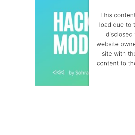
This content
load due to 
disclosed 
website owne
site with t
content to th
Powered by
Userc