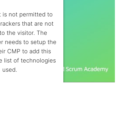
 is not permitted to
trackers that are not
to the visitor. The
r needs to setup the
heir CMP to add this
e list of technologies
used.
entrics Consent Management
Platform