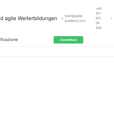
+49
151
team@agile-
610
academy.com
59
938
ificazione
Contattaci