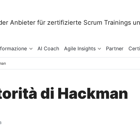
sformazione
AI Coach
Agile Insights
Partner
Cert
kman
torità di Hackman
a