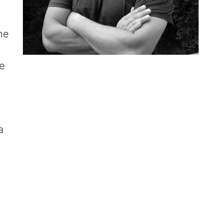
ne
re
a