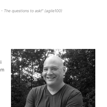
- The questions to ask!" (agile100)
i
um