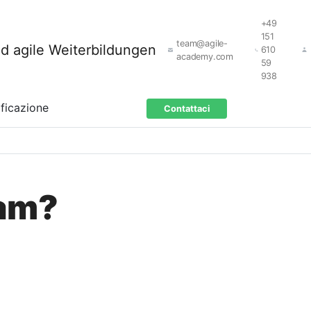
+49
151
team@agile-
610
academy.com
59
938
ificazione
Contattaci
eam?