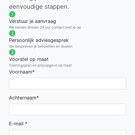
eenvoudige stappen.
1
Verstuur je aanvraag
We nemen binnen 24 uur contact met je op
2
Persoonlijk adviesgesprek
We bespreken je behoeften en doelen
3
Voorstel op maat
Trainingsplan en prijsopgave op maat
If you
Voornaam*
are a
human,
ignore
Achternaam*
this
field
E-mail *