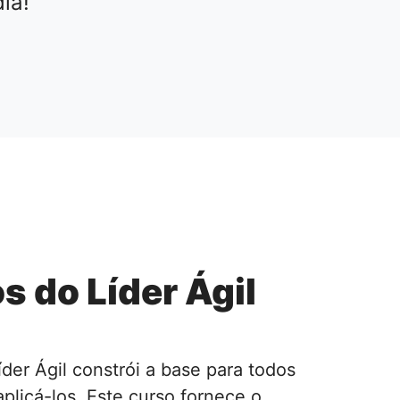
ia!
 do Líder Ágil
er Ágil constrói a base para todos
plicá-los. Este curso fornece o