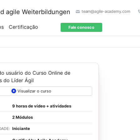
team@agile-academy.com
os
Certificação
Fale conosco
Visualizar o curso
9 horas de vídeo + atividades
2 Módulos
Iniciante
DADE: