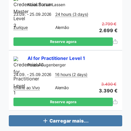
Klaus Bucka-Lassen
23.09. - 25.09.2026
24 hours (3 days)
2.799 €
Zurique
Alemão
2.699 €
Reserve agora
AI for Practitioner Level 1
Pascal Gugenberger
24.09. - 25.09.2026
16 hours (2 days)
3.490 €
Online ao Vivo
Alemão
3.390 €
Reserve agora
Carregar mais...