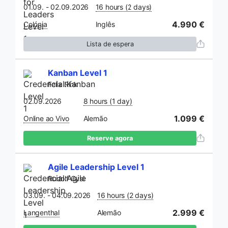
01.09. - 02.09.2026
16 hours (2 days)
4.990 €
Colónia
Inglês
Lista de espera
Kanban Level 1
Felix Rink
02.09.2026
8 hours (1 day)
1.099 €
Online ao Vivo
Alemão
Reserve agora
Agile Leadership Level 1
Rudolf Gysi
03.09. - 04.09.2026
16 hours (2 days)
2.999 €
Langenthal
Alemão