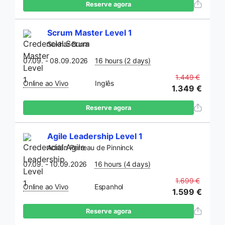
Reserve agora
Scrum Master Level 1
Sekhar Burra
07.09. - 08.09.2026
16 hours (2 days)
1.449 €
Online ao Vivo
Inglês
1.349 €
Reserve agora
Agile Leadership Level 1
Adrián Perreau de Pinninck
07.09. - 10.09.2026
16 hours (4 days)
1.699 €
Online ao Vivo
Espanhol
1.599 €
Reserve agora