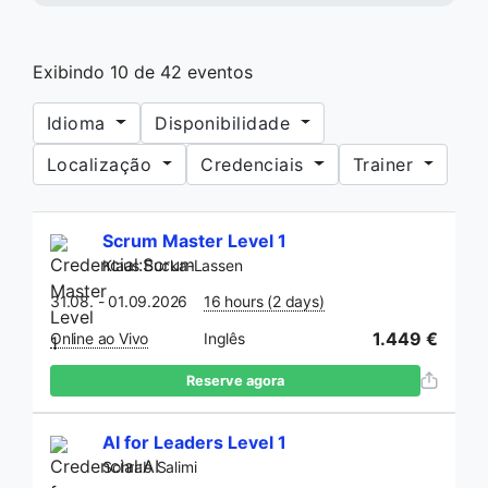
Exibindo
10
de
42
eventos
Idioma
Disponibilidade
Localização
Credenciais
Trainer
Scrum Master Level 1
Klaus Bucka-Lassen
31.08. - 01.09.2026
16 hours (2 days)
1.449 €
Online ao Vivo
Inglês
Reserve agora
AI for Leaders Level 1
Sohrab Salimi