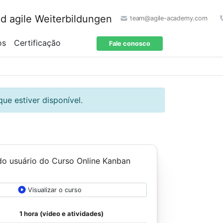
team@agile-academy.com
os
Certificação
Fale conosco
ue estiver disponível.
Visualizar o curso
1 hora (vídeo e atividades)