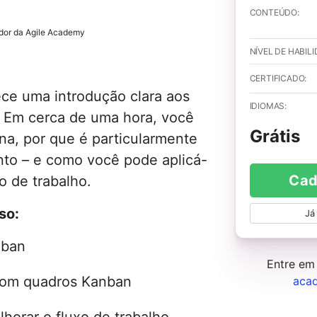
CONTEÚDO:
dor da Agile Academy
NÍVEL DE HABILI
CERTIFICADO:
ece uma introdução clara aos
IDIOMAS:
 Em cerca de uma hora, você
Grátis
a, por que é particularmente
nto – e como você pode aplicá-
Cad
o de trabalho.
so:
Já
nban
Entre em
 com quadros Kanban
aca
lhorar o fluxo de trabalho