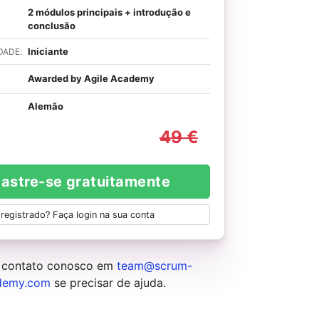
2 módulos principais + introdução e
conclusão
Iniciante
DADE:
Awarded by Agile Academy
Alemão
49 €
astre-se gratuitamente
 registrado? Faça login na sua conta
 contato conosco em
team@scrum-
demy.com
se precisar de ajuda.