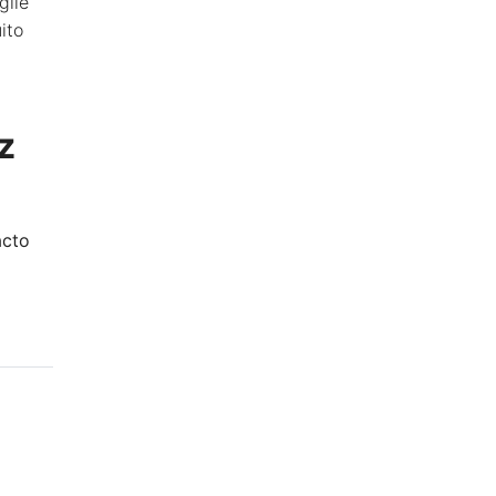
gile
ito
z
acto