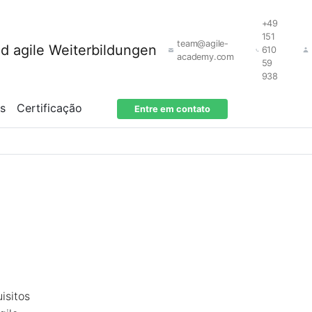
+49
151
team@agile-
610
academy.com
59
938
os
Certificação
Entre em contato
isitos