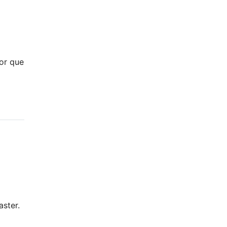
or que
ster.