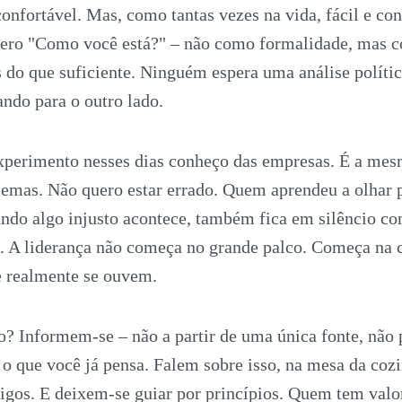
confortável. Mas, como tantas vezes na vida, fácil e con
cero "Como você está?" – não como formalidade, mas c
 do que suficiente. Ninguém espera uma análise polític
ando para o outro lado.
experimento nesses dias conheço das empresas. É a mes
lemas. Não quero estar errado. Quem aprendeu a olhar p
ando algo injusto acontece, também fica em silêncio c
o. A liderança não começa no grande palco. Começa na 
e realmente se ouvem.
o? Informem-se – não a partir de uma única fonte, não 
o que você já pensa. Falem sobre isso, na mesa da coz
gos. E deixem-se guiar por princípios. Quem tem valor