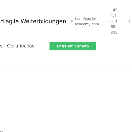
+49
151
team@agile-
610
academy.com
59
938
os
Certificação
Entre em contato
ra