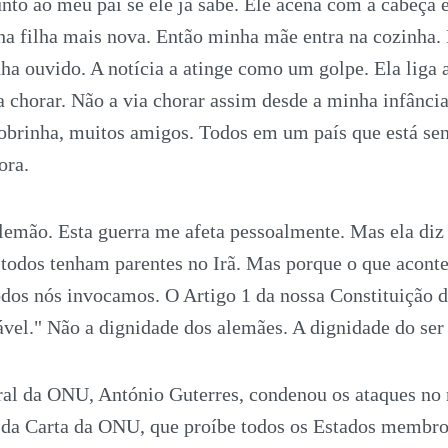
nto ao meu pai se ele já sabe. Ele acena com a cabeça e
a filha mais nova. Então minha mãe entra na cozinha. 
nha ouvido. A notícia a atinge como um golpe. Ela liga a
 chorar. Não a via chorar assim desde a minha infância
obrinha, muitos amigos. Todos em um país que está se
ora.
lemão. Esta guerra me afeta pessoalmente. Mas ela diz 
todos tenham parentes no Irã. Mas porque o que aconte
odos nós invocamos. O Artigo 1 da nossa Constituição d
ável." Não a dignidade dos alemães. A dignidade do se
ral da ONU, António Guterres, condenou os ataques no
 da Carta da ONU, que proíbe todos os Estados membros