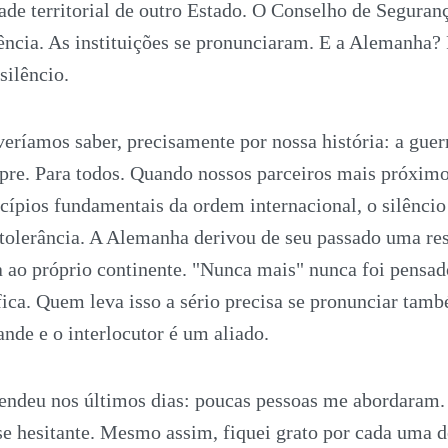
dade territorial de outro Estado. O Conselho de Seguran
ência. As instituições se pronunciaram. E a Alemanha
silêncio.
veríamos saber, precisamente por nossa história: a guerr
pre. Para todos. Quando nossos parceiros mais próxim
ncípios fundamentais da ordem internacional, o silêncio
 tolerância. A Alemanha derivou de seu passado uma re
ta ao próprio continente. "Nunca mais" nunca foi pens
fica. Quem leva isso a sério precisa se pronunciar tam
ande e o interlocutor é um aliado.
endeu nos últimos dias: poucas pessoas me abordaram.
e hesitante. Mesmo assim, fiquei grato por cada uma de