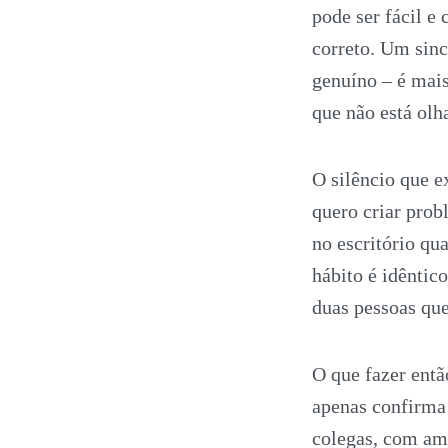
pode ser fácil e 
correto. Um sin
genuíno – é mais
que não está olh
O silêncio que 
quero criar prob
no escritório qu
hábito é idêntic
duas pessoas qu
O que fazer entã
apenas confirma 
colegas, com ami