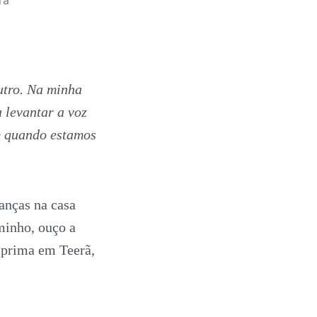
utro. Na minha
a levantar a voz
am quando estamos
anças na casa
minho, ouço a
 prima em Teerã,