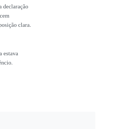
a declaração
ecem
osição clara.
a estava
êncio.