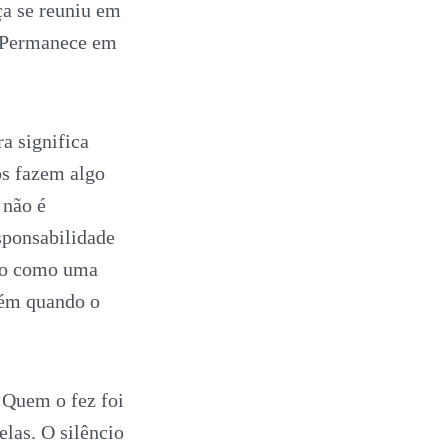
ça se reuniu em
? Permanece em
a significa
os fazem algo
 não é
sponsabilidade
ado como uma
bém quando o
 Quem o fez foi
las. O silêncio