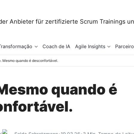
Transformação
Coach de IA
Agile Insights
Parceir
e. Mesmo quando é desconfortável.
 Mesmo quando é
nfortável.
i
Selda Schretzmann
•
19.03.26
•
3
Min. Tempo de Leitu