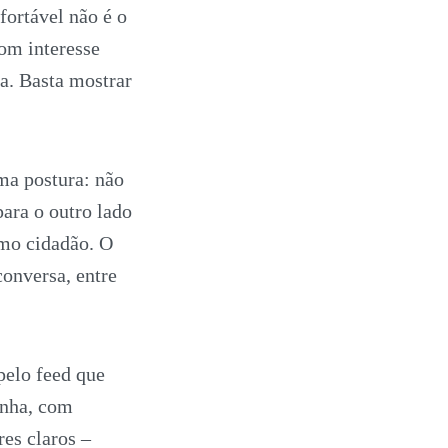
fortável não é o
om interesse
a. Basta mostrar
ma postura: não
ara o outro lado
omo cidadão. O
conversa, entre
pelo feed que
inha, com
es claros –