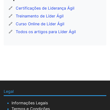
🔗
Certificações de Liderança Ágil
🔗
Treinamento de Líder Ágil
🔗
Curso Online de Líder Ágil
🔗
Todos os artigos para Líder Ágil
Legal
Informações Legais
Termos e Condições