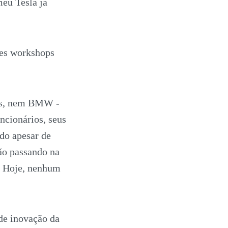
eu Tesla já
res workshops
es, nem BMW -
ncionários, seus
ndo apesar de
ão passando na
. Hoje, nenhum
 de inovação da