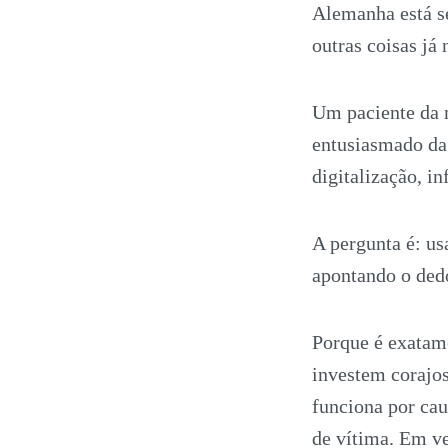
Alemanha está se
outras coisas já 
Um paciente da m
entusiasmado da 
digitalização, i
A pergunta é: u
apontando o ded
Porque é exatame
investem corajo
funciona por cau
de vítima. Em ve