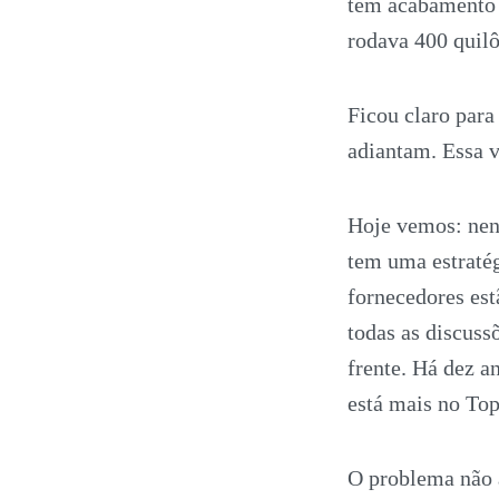
têm acabamento 
rodava 400 quil
Ficou claro par
adiantam. Essa 
Hoje vemos: ne
tem uma estratég
fornecedores est
todas as discus
frente. Há dez 
está mais no Top
O problema não a