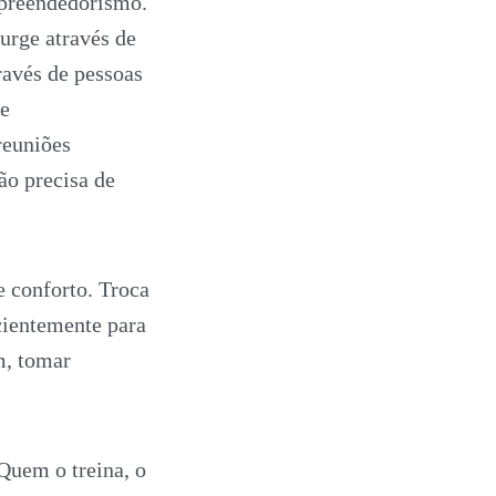
mpreendedorismo.
surge através de
ravés de pessoas
de
reuniões
ão precisa de
 conforto. Troca
ientemente para
m, tomar
Quem o treina, o