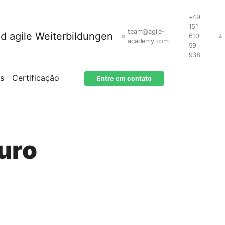
+49
151
team@agile-
610
academy.com
59
938
os
Certificação
Entre em contato
uro