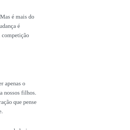
. Mas é mais do
Mudança é
a competição
er apenas o
 nossos filhos.
ração que pense
e.