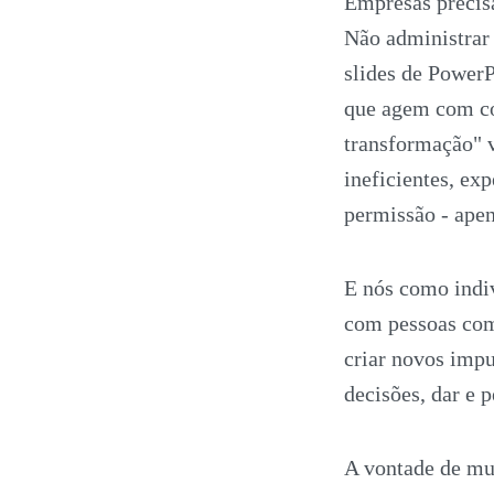
Empresas precis
Não administrar 
slides de PowerP
que agem com co
transformação" 
ineficientes, ex
permissão - apen
E nós como indi
com pessoas com
criar novos imp
decisões, dar e 
A vontade de mu