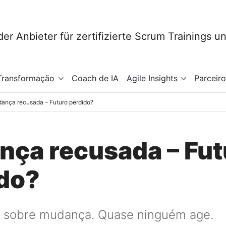
Transformação
Coach de IA
Agile Insights
Parceir
ança recusada – Futuro perdido?
ça recusada – Fut
do?
m sobre mudança. Quase ninguém age.