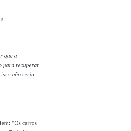
ra
r que a
o para recuperar
 isso não seria
iem: "Os carros