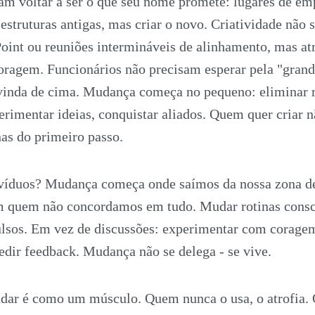
am voltar a ser o que seu nome promete: lugares de e
estruturas antigas, mas criar o novo. Criatividade não 
oint ou reuniões intermináveis de alinhamento, mas at
ragem. Funcionários não precisam esperar pela "gran
vinda de cima. Mudança começa no pequeno: eliminar 
perimentar ideias, conquistar aliados. Quem quer criar n
as do primeiro passo.
víduos? Mudança começa onde saímos da nossa zona de
 quem não concordamos em tudo. Mudar rotinas consc
ulsos. Em vez de discussões: experimentar com corage
pedir feedback. Mudança não se delega - se vive.
dar é como um músculo. Quem nunca o usa, o atrofia. 