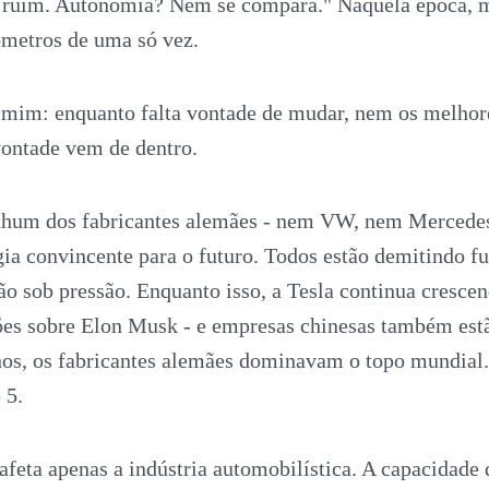
ruim. Autonomia? Nem se compara." Naquela época, m
ômetros de uma só vez.
a mim: enquanto falta vontade de mudar, nem os melho
vontade vem de dentro.
nhum dos fabricantes alemães - nem VW, nem Merced
ia convincente para o futuro. Todos estão demitindo fu
ão sob pressão. Enquanto isso, a Tesla continua cresce
sões sobre Elon Musk - e empresas chinesas também est
anos, os fabricantes alemães dominavam o topo mundial
 5.
feta apenas a indústria automobilística. A capacidade