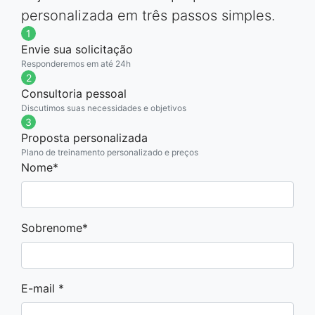
personalizada em três passos simples.
1
Envie sua solicitação
Responderemos em até 24h
2
Consultoria pessoal
Discutimos suas necessidades e objetivos
3
Proposta personalizada
Plano de treinamento personalizado e preços
If you
Nome*
are a
human,
ignore
Sobrenome*
this
field
E-mail *