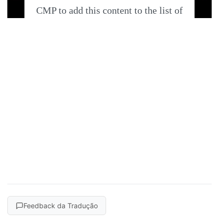
CMP to add this content to the list of
technologies used.
Powered by
Usercentrics Consent
Management Platform
Feedback da Tradução