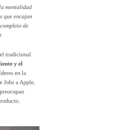
la mentalidad
es que encajan
o completo de
e
l tradicional
iente y el
íderes en la
e Jobs a Apple,
 preocupan
producto.