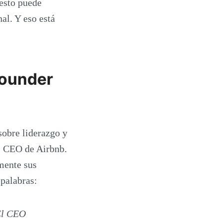
 esto puede
al. Y eso está
founder
sobre liderazgo y
, CEO de Airbnb.
mente sus
palabras:
¿El CEO