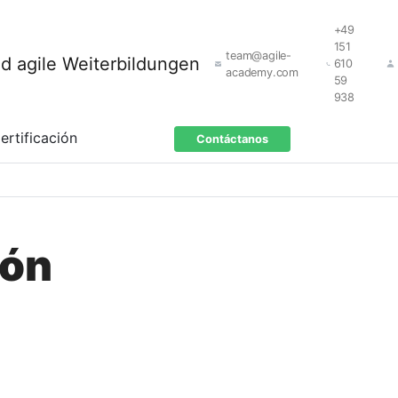
+49
151
team@agile-
610
academy.com
59
938
ertificación
Contáctanos
ión