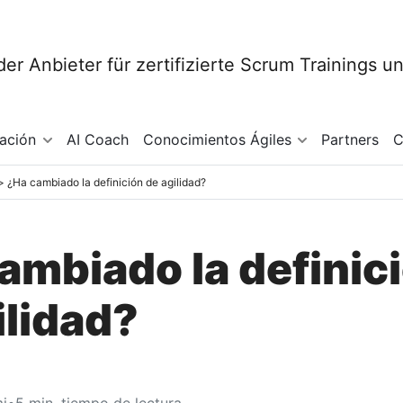
mación
AI Coach
Conocimientos Ágiles
Partners
C
¿Ha cambiado la definición de agilidad?
ambiado la definic
ilidad?
i
•
5
min. tiempo de lectura