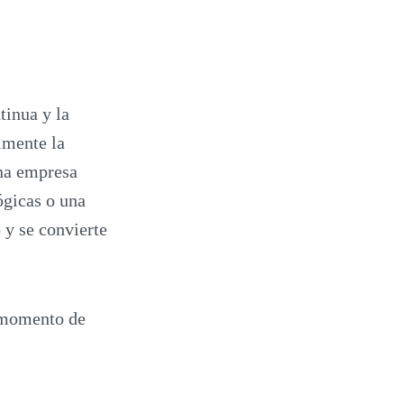
tinua y la
lmente la
una empresa
ógicas o una
o y se convierte
s momento de