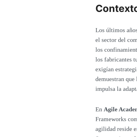
Contexto
Los últimos años
el sector del c
los confinamient
los fabricantes 
exigían estrateg
demuestran que l
impulsa la adapt
En
Agile Acad
Frameworks como
agilidad reside e