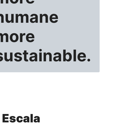
humane
more
sustainable.
a Escala