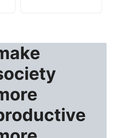
make
society
more
productive
more