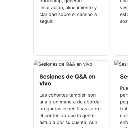
bootcamp, generan
una
inspiración, alineamiento y
viv
claridad sobre el camino a
est
seguir.
sos
Sesiones de Q&A en
Se
vivo
Pue
Las cohortes también son
per
una gran manera de abordar
peq
preguntas específicas sobre
tra
el contenido que la gente
cie
estudia por su cuenta. Aun
enf