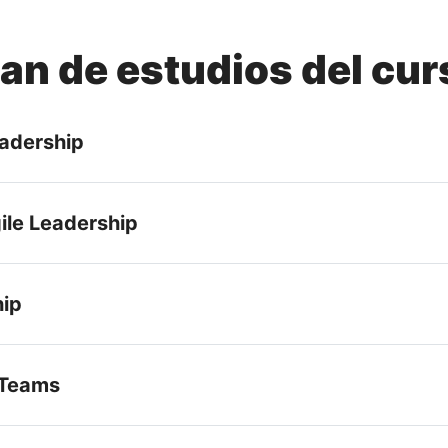
lan de estudios del cur
eadership
ile Leadership
hip
 Teams