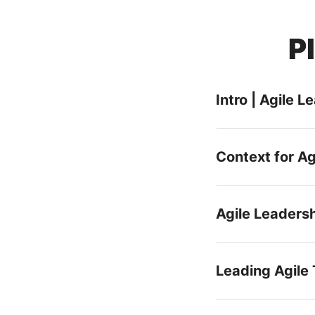
P
Intro | Agile L
Context for Ag
Agile Leaders
Leading Agile