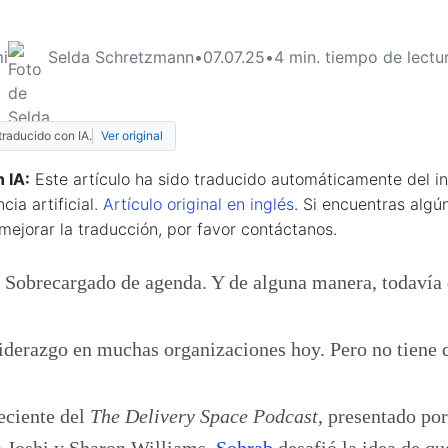
i
Selda Schretzmann
•
07.07.25
•
4
min. tiempo de lectu
traducido con IA.
Ver original
 IA:
Este artículo ha sido traducido automáticamente del in
ncia artificial.
Artículo original en inglés
. Si encuentras algún
mejorar la traducción, por favor contáctanos.
 Sobrecargado de agenda. Y de alguna manera, todavía 
 liderazgo en muchas organizaciones hoy. Pero no tiene q
eciente del
The Delivery Space Podcast
, presentado po
a Joshi y Sharon Williams,
Sohrab
desafió la idea de qu