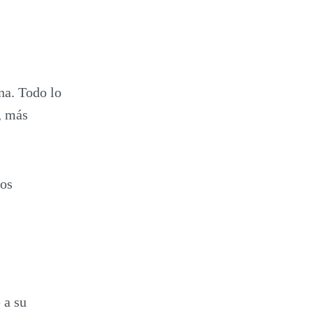
na. Todo lo
, más
nos
 a su