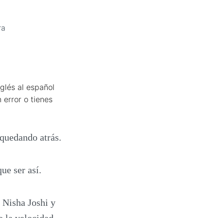
ra
glés al español
 error o tienes
quedando atrás.
ue ser así.
r Nisha Joshi y
e la velocidad