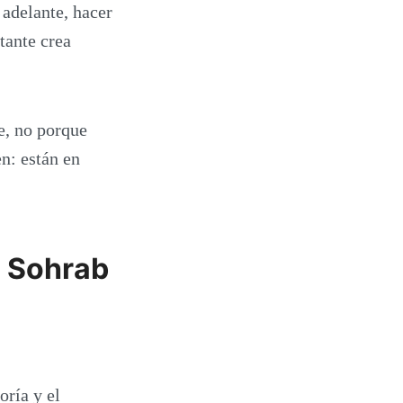
 adelante, hacer
tante crea
e, no porque
n: están en
n Sohrab
oría y el