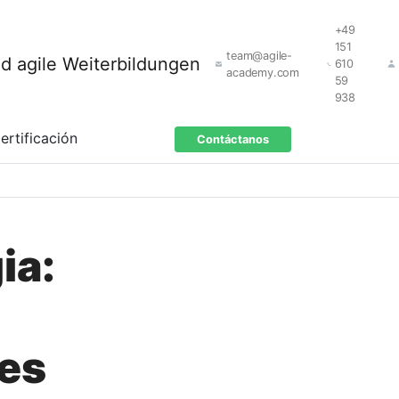
+49
151
team@agile-
610
academy.com
59
938
ertificación
Contáctanos
ia:
tes