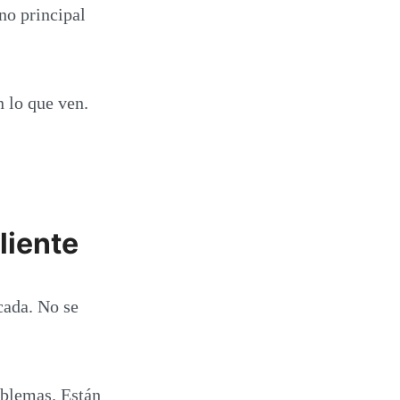
no principal
 lo que ven.
liente
ocada. No se
oblemas. Están