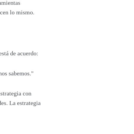
ramientas
acen lo mismo.
está de acuerdo:
nos sabemos."
estrategia con
es. La estrategia