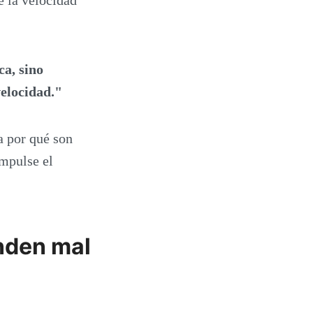
ca, sino
velocidad."
a por qué son
impulse el
enden mal