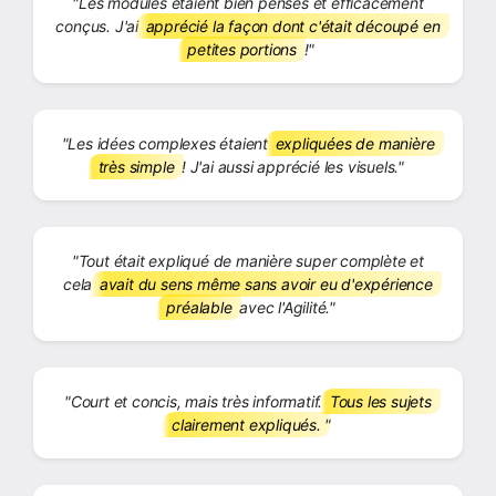
"Les modules étaient bien pensés et efficacement
conçus. J'ai
apprécié la façon dont c'était découpé en
petites portions
!"
"Les idées complexes étaient
expliquées de manière
très simple
! J'ai aussi apprécié les visuels."
"Tout était expliqué de manière super complète et
cela
avait du sens même sans avoir eu d'expérience
préalable
avec l'Agilité."
"Court et concis, mais très informatif.
Tous les sujets
clairement expliqués.
"