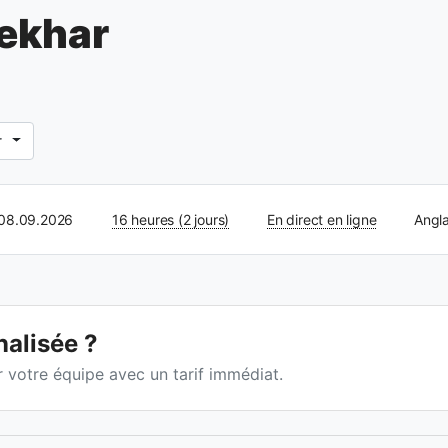
Sekhar
r
 08.09.2026
16 heures (2 jours)
En direct en ligne
Angla
nalisée ?
 votre équipe avec un tarif immédiat.