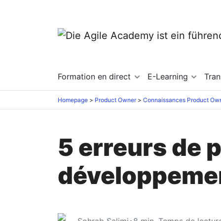
Formation en direct
E-Learning
Tra
Homepage
Product Owner
Connaissances Product Ow
5 erreurs de p
développement
Sohrab Salimi
•
8
min. Temps de lectur