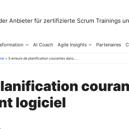
nsformation
AI Coach
Agile Insights
Partenaires
C
ner
5 erreurs de planification courantes dans le développement logiciel
lanification coura
 logiciel
e