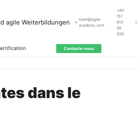
+49
151
team@agile-
610
academy.com
59
938
ertification
Contacte-nous
ntes dans le