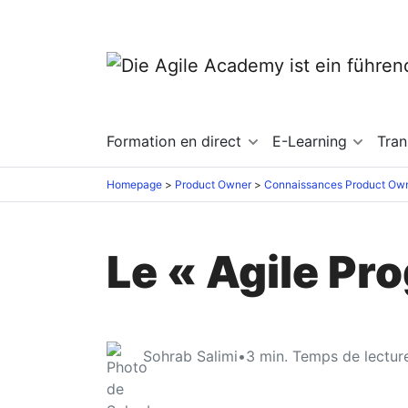
Formation en direct
E-Learning
Tra
Homepage
Product Owner
Connaissances Product Ow
Le « Agile P
Sohrab Salimi
•
3
min. Temps de lectur