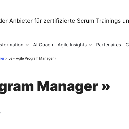
nsformation
AI Coach
Agile Insights
Partenaires
C
ner
Le « Agile Program Manager »
rogram Manager »
e