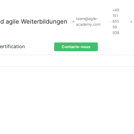
+49
151
team@agile-
610
academy.com
59
938
ertification
Contacte-nous