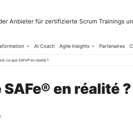
nsformation
AI Coach
Agile Insights
Partenaires
C
est-ce que SAFe® en réalité ?
 SAFe® en réalité ?
e