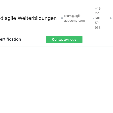
+49
151
team@agile-
610
academy.com
59
938
ertification
Contacte-nous