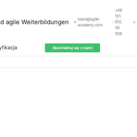
+49
151
team@agile-
610
academy.com
59
938
yfikacja
Skontaktuj się z nami