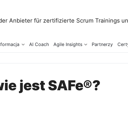
sformacja
AI Coach
Agile Insights
Partnerzy
Cert
ie jest SAFe®?