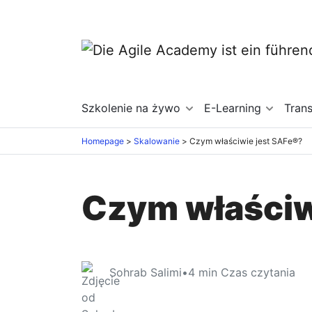
Szkolenie na żywo
E-Learning
Tran
Homepage
Skalowanie
Czym właściwie jest SAFe®?
Czym właściw
Sohrab Salimi
•
4
min Czas czytania