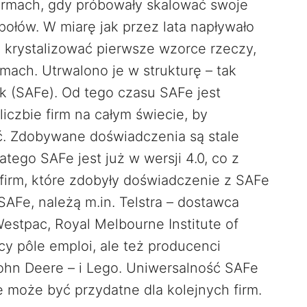
firmach, gdy próbowały skalować swoje
łów. W miarę jak przez lata napływało
ię krystalizować pierwsze wzorce rzeczy,
mach. Utrwalono je w strukturę – tak
rk (SAFe). Od tego czasu SAFe jest
iczbie firm na całym świecie, by
. Zdobywane doświadczenia są stale
tego SAFe jest już w wersji 4.0, co z
 firm, które zdobyły doświadczenie z SAFe
SAFe, należą m.in. Telstra – dostawca
estpac, Royal Melbourne Institute of
cy pôle emploi, ale też producenci
John Deere – i Lego. Uniwersalność SAFe
 może być przydatne dla kolejnych firm.