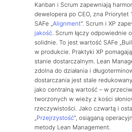
Kanban i Scrum zapewniają harmoniza
dewelopera po CEO, zna Priorytet 1
SAFe „
Alignment
". Scrum i XP zape
jakość
. Scrum łączy odpowiednie o
solidnie. To jest wartość SAFe „Bui
w produkcie. Praktyki XP pomagaj
stanie dostarczalnym. Lean Manage
zdolna do działania i długotermino
dostarczania jest stale redukowany
jako centralną wartość – w przeci
tworzonych w wieży z kości słonio
rzeczywistości. Jako czwartą i ost
„
Przejrzystość
", osiąganą operacyj
metody Lean Management.