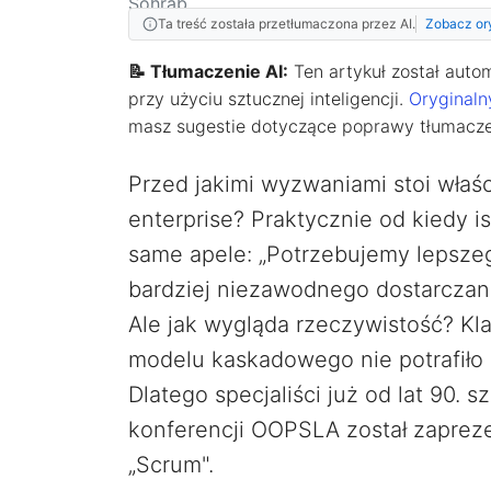
Ta treść została przetłumaczona przez AI.
Zobacz or
📝 Tłumaczenie AI:
Ten artykuł został auto
przy użyciu sztucznej inteligencji.
Oryginaln
masz sugestie dotyczące poprawy tłumaczeni
Przed jakimi wyzwaniami stoi wła
enterprise? Praktycznie od kiedy i
same apele: „Potrzebujemy lepszeg
bardziej niezawodnego dostarczani
Ale jak wygląda rzeczywistość? Kl
modelu kaskadowego nie potrafiło
Dlatego specjaliści już od lat 90. 
konferencji OOPSLA został zapre
„Scrum".