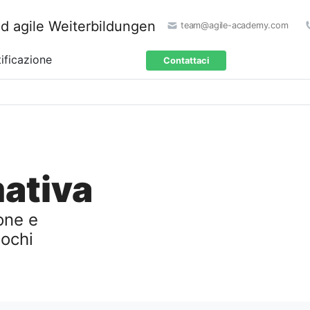
team@agile-academy.com
ificazione
Contattaci
mativa
one e
pochi