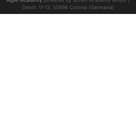
Agile Academy
powered by Scrum Academy GmbH |
Oststr. 11-13, 50996 Colonia (Germania)