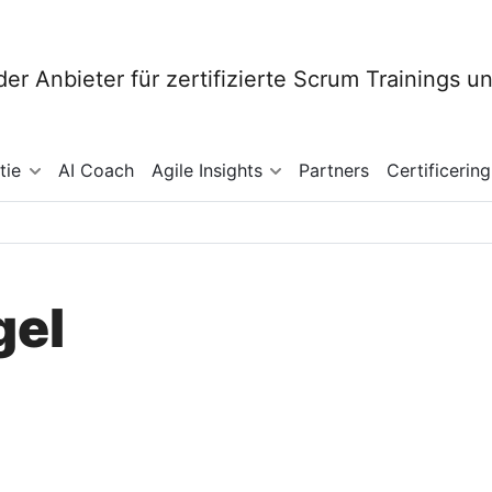
tie
AI Coach
Agile Insights
Partners
Certificering
gel