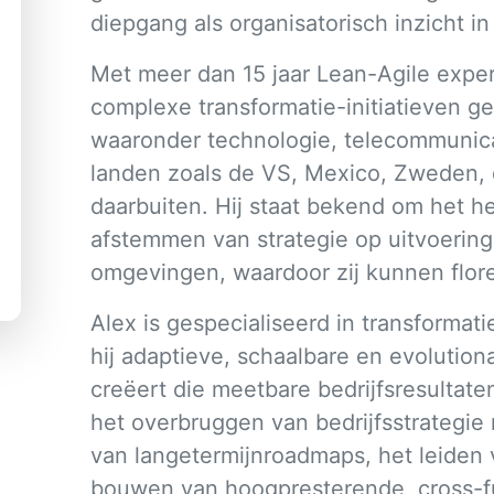
diepgang als organisatorisch inzicht in
Met meer dan 15 jaar Lean-Agile exper
complexe transformatie-initiatieven g
waaronder technologie, telecommunica
landen zoals de VS, Mexico, Zweden, d
daarbuiten. Hij staat bekend om het he
afstemmen van strategie op uitvoering
omgevingen, waardoor zij kunnen flor
Alex is gespecialiseerd in transforma
hij adaptieve, schaalbare en evolution
creëert die meetbare bedrijfsresultaten
het overbruggen van bedrijfsstrategie m
van langetermijnroadmaps, het leide
bouwen van hoogpresterende, cross-f