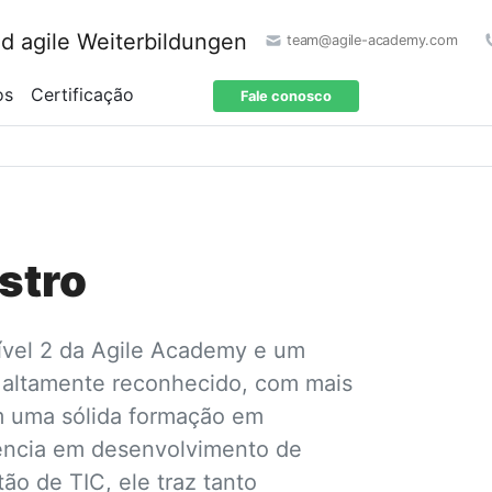
team@agile-academy.com
os
Certificação
Fale conosco
stro
ível 2 da Agile Academy e um
altamente reconhecido, com mais
m uma sólida formação em
iência em desenvolvimento de
o de TIC, ele traz tanto