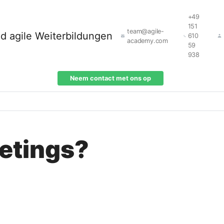
+49
151
team@agile-
610
academy.com
59
938
Neem contact met ons op
etings?