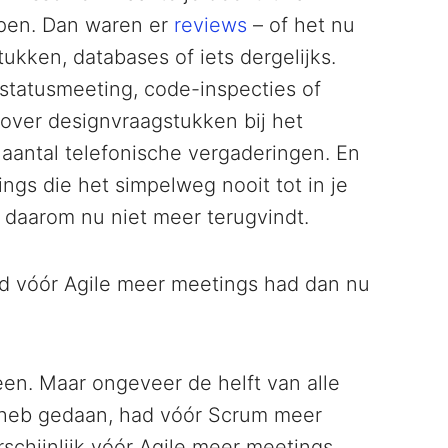
epen. Dan waren er
reviews
– of het nu
ukken, databases of iets dergelijks.
statusmeeting, code-inspecties of
 over designvraagstukken bij het
antal telefonische vergaderingen. En
gs die het simpelweg nooit tot in je
daarom nu niet meer terugvindt.
tijd vóór Agile meer meetings had dan nu
reen. Maar ongeveer de helft van alle
 heb gedaan, had vóór Scrum meer
chijnlijk vóór Agile meer meetings