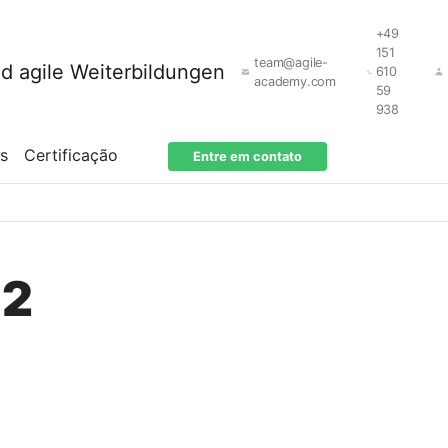
+49
151
team@agile-
610
academy.com
59
938
os
Certificação
Entre em contato
 2