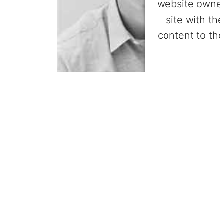
website owne
site with t
content to th
Powered by
Userc