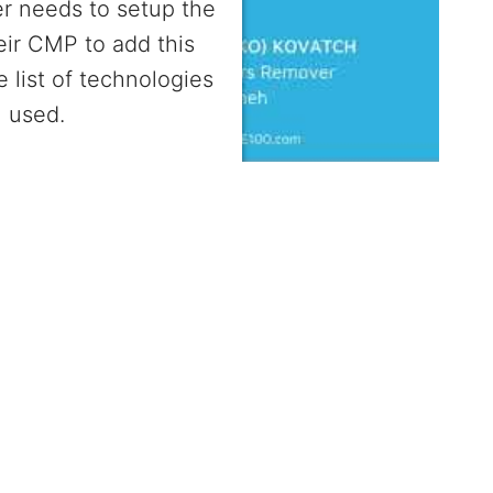
r needs to setup the
heir CMP to add this
e list of technologies
used.
entrics Consent Management
Platform