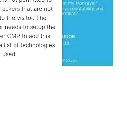
trackers that are not
to the visitor. The
r needs to setup the
heir CMP to add this
e list of technologies
used.
entrics Consent Management
Platform