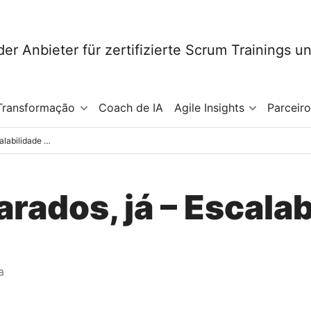
Transformação
Coach de IA
Agile Insights
Parceir
Prontos, preparados, já – Escalabilidade Ágil
rados, já – Escalab
a