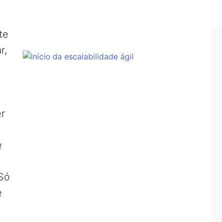
te
r,
er
é
 Só
e