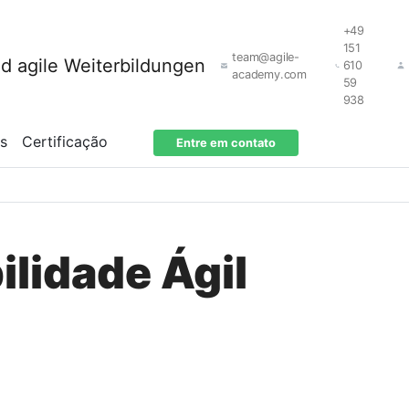
+49
151
team@agile-
610
academy.com
59
938
os
Certificação
Entre em contato
ilidade Ágil