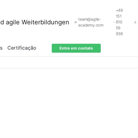
+49
151
team@agile-
610
academy.com
59
938
os
Certificação
Entre em contato