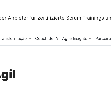
Transformação
Coach de IA
Agile Insights
Parceir
gil
a